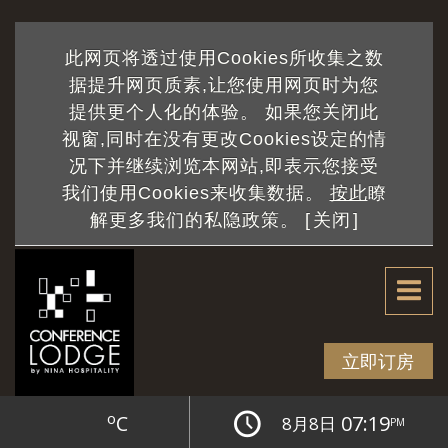
此网页将透过使用Cookies所收集之数
据提升网页质素,让您使用网页时为您
提供更个人化的体验。 如果您关闭此
视窗,同时在没有更改Cookies设定的情
currentPage
况下并继续浏览本网站,即表示您接受
/ totalPage
我们使用Cookies来收集数据。
按此
瞭
解更多我们的私隐政策。 [
关闭
]
立即订房
o
C
07:19
8月8日
PM