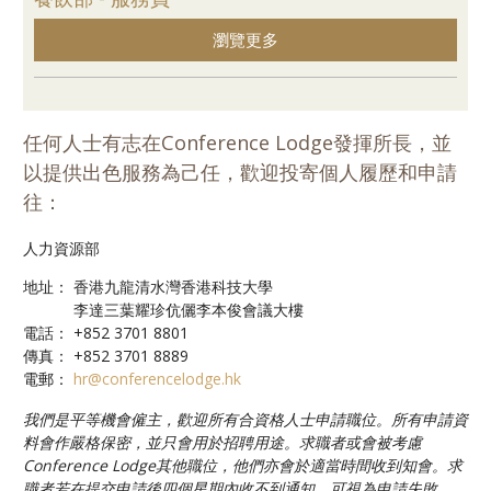
瀏覽更多
任何人士有志在Conference Lodge發揮所長，並
以提供出色服務為己任，歡迎投寄個人履歷和申請
往：
人力資源部
地址：
香港九龍清水灣香港科技大學
李達三葉耀珍伉儷李本俊會議大樓
電話：
+852 3701 8801
傳真：
+852 3701 8889
電郵：
hr@conferencelodge.hk
我們是平等機會僱主，歡迎所有合資格人士申請職位。所有申請資
料會作嚴格保密，並只會用於招聘用途。求職者或會被考慮
Conference Lodge其他職位，他們亦會於適當時間收到知會。求
職者若在提交申請後四個星期內收不到通知，可視為申請失敗。