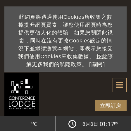
此網頁將透過使用Cookies所收集之數
據提升網頁質素，讓您使用網頁時為您
提供更個人化的體驗。如果您關閉此視
窗，同時在沒有更改Cookies設定的情
currentPage
況下並繼續瀏覽本網站，即表示您接受
/ totalPage
我們使用Cookies來收集數據。
按此
瞭
解更多我們的私隱政策。 [
關閉
]
立即訂房
o
C
01:17
8月8日
PM